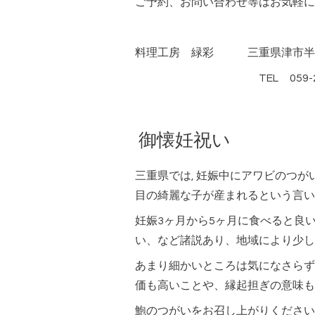
ご予約、お問い合わせ等はお気軽に
料理工房 緑彩 三重県津市半田4
TEL 059-229-
御懐妊祝い
三重県では, 妊娠中にアワビのつがい(
目の綺麗な子が産まれるという言い
妊娠3ヶ月から5ヶ月に食べると良
い、など諸説あり、地域により少し
あまり細かいところは気になさらず
価も高いことや、縁起担ぎの意味も
鮑のつがいをお召し上がりください