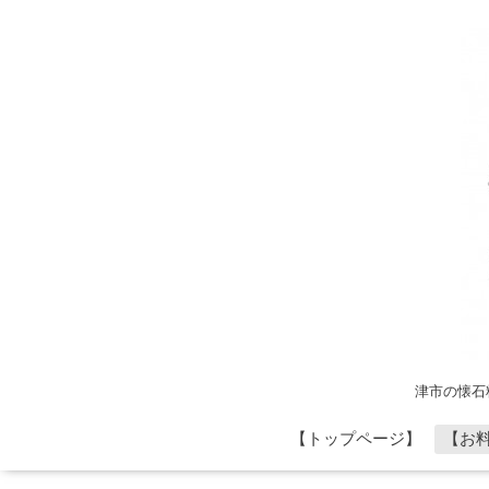
津市の懐石
【トップページ】
【お