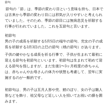
節句
節句の「節」は、季節の変わり目という意味を持ち、日本で
は古来から季節の変わり目には邪気が入りやすいと考えられ
ていました。そのため、季節の節目には無病息災を祈願する
行事が行われていました。これを五節句と言います。
初節句
男の子の成長を祈願する5月5日の端午の節句、兜女の子の成
長を祈願する3月3日の上巳の節句（桃の節句）があります。
子供の健やかなる成長を祈る行事で、子供が生まれて最初に
迎える節句を初節句といいます。初節句は生まれて初めて迎
える節句を指しますが、まだ生後1〜3ヶ月程度の赤ちゃん
は、赤ちゃんやお母さんの体力や状態も考慮して、翌年に実
施するのが一般的です。
初節句は、男の子は五月人形や兜、鯉のぼり、女の子は雛人
形などを飾り、祖父母など近しい人を招いてお祝いの膳を囲
みます。