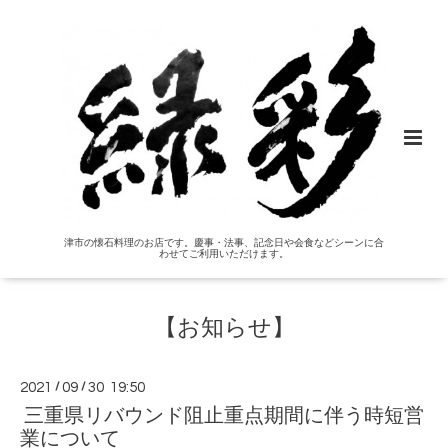
津市の懐石料理のお店です。慶事・法事、記念日や会食などシーンに合
わせてご利用いただけます。
【お知らせ】
2021
/
09
/
30 19:50
三重県リバウンド阻止重点期間に伴う時短営
業について