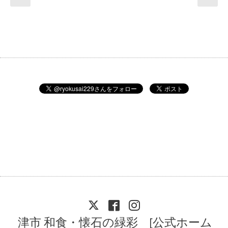
津市 和食・懐石の緑彩 [公式ホーム