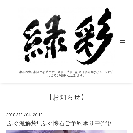
津市の懐石料理のお店です。慶事・法事、記念日や会食などシーンに合
わせてご利用いただけます。
【お知らせ】
2018
/
11
/
04 20:11
ふぐ漁解禁‼ ふぐ懐石ご予約承り中(^^)/