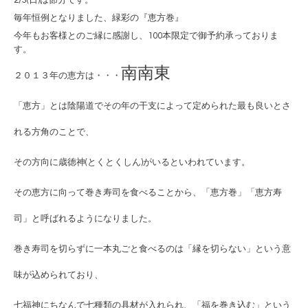
毎年恒例となりました、緑彩の『恵方巻』
今年もお客様とのご縁に感謝し、100本限定で御予約承っておりま
す。
南南東
２０１３年の恵方は・・・
「恵方」とは陰陽道でその年の干支によって定められた最も良いとさ
れる方角のことで、
その方向に歳徳神(とくとくしん)がいるといわれています。
その恵方に向って巻き寿司を食べることから、「恵方巻」「恵方寿
司」と呼ばれるようになりました。
巻き寿司を切らずに一本丸ごと食べるのは「縁を切らない」という意
味が込められており、
七福神にちなんで七種類の具材が入れられ、
「福を巻き込む」という