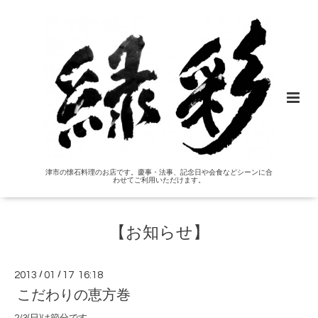
津市の懐石料理のお店です。慶事・法事、記念日や会食などシーンに合
わせてご利用いただけます。
【お知らせ】
2013
/
01
/
17 16:18
こだわりの恵方巻
2/3(日)は節分です。